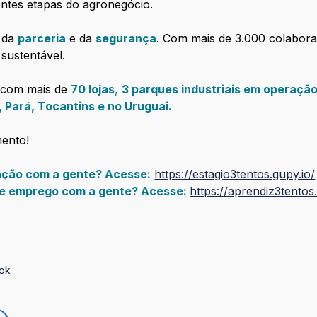
entes etapas do agronegócio.
, da
parceria
e da
segurança
. Com mais de 3.000 colabor
 sustentável.
, com mais de
70 lojas
,
3 parques industriais em operaçã
, Pará, Tocantins e no Uruguai.
mento!
uação com a gente? Acesse:
https://estagio3tentos.gupy.io/
 de emprego com a gente? Acesse:
https://aprendiz3tentos
ok