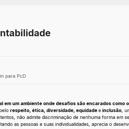
ntabilidade
Efetivo
ém para PcD
para PcD
l em um ambiente onde desafios são encarados como op
 pelo
respeito, ética, diversidade, equidade
e
inclusão
, u
 3tentos, não admite discriminação de nenhuma forma em 
itando as pessoas e suas individualidades, aprecia o desen