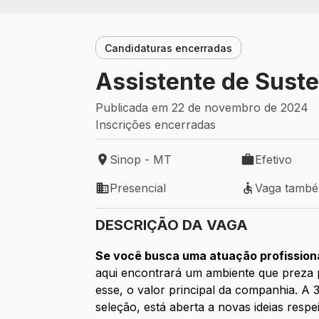
Candidaturas encerradas
Assistente de Suste
Publicada em 22 de novembro de 2024
Inscrições encerradas
Sinop - MT
Efetivo
Local de trabalho: Sinop - MT
Tipo de vaga: 
Presencial
Vaga tamb
Modelo de trabalho: Presencial
Vaga também 
DESCRIÇÃO DA VAGA
Se você busca uma atuação profissiona
aqui encontrará um ambiente que preza
esse, o valor principal da companhia. A
seleção, está aberta a novas ideias respe