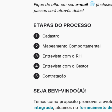
Fique de olho em seu
e-mail
(inclusi
passos será através deles!
ETAPAS DO PROCESSO
Cadastro
1
Etapa 1: Cadastro
Mapeamento Comportamental
2
Etapa 2: Mapeamento Comportamental
Entrevista com o RH
3
Etapa 3: Entrevista com o RH
Entrevista com o Gestor
4
Etapa 4: Entrevista com o Gestor
Contratação
5
Etapa 5: Contratação
SEJA BEM-VINDO(A)!
Temos como propósito promover a evolu
integrado
, atuamos no
fornecimento d